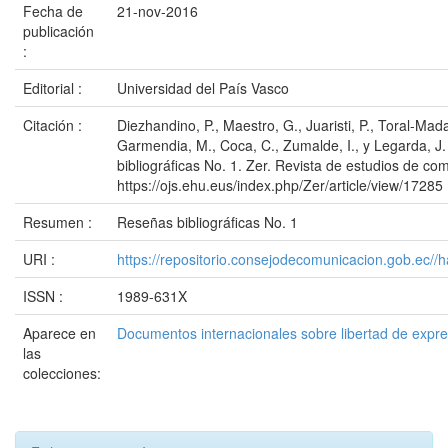
Fecha de
21-nov-2016
publicación
:
Editorial :
Universidad del País Vasco
Citación :
Diezhandino, P., Maestro, G., Juaristi, P., Toral-Mada
Garmendia, M., Coca, C., Zumalde, I., y Legarda, J
bibliográficas No. 1. Zer. Revista de estudios de com
https://ojs.ehu.eus/index.php/Zer/article/view/17285
Resumen :
Reseñas bibliográficas No. 1
URI :
https://repositorio.consejodecomunicacion.gob.e
ISSN :
1989-631X
Aparece en
Documentos internacionales sobre libertad de expr
las
colecciones: