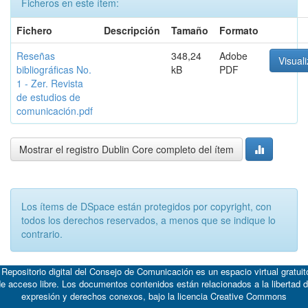
Ficheros en este ítem:
Fichero
Descripción
Tamaño
Formato
Reseñas
348,24
Adobe
Visuali
bibliográficas No.
kB
PDF
1 - Zer. Revista
de estudios de
comunicación.pdf
Mostrar el registro Dublin Core completo del ítem
Los ítems de DSpace están protegidos por copyright, con
todos los derechos reservados, a menos que se indique lo
contrario.
 Repositorio digital del Consejo de Comunicación es un espacio virtual gratuit
e acceso libre. Los documentos contenidos están relacionados a la libertad 
expresión y derechos conexos, bajo la licencia
Creative Commons