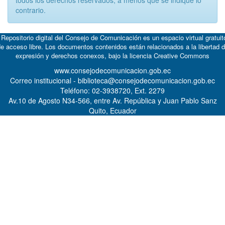
todos los derechos reservados, a menos que se indique lo
contrario.
 Repositorio digital del Consejo de Comunicación es un espacio virtual gratuit
e acceso libre. Los documentos contenidos están relacionados a la libertad 
expresión y derechos conexos, bajo la licencia
Creative Commons
www.consejodecomunicacion.gob.ec
Correo institucional - biblioteca@consejodecomunicacion.gob.ec
Teléfono: 02-3938720, Ext. 2279
Av.10 de Agosto N34-566, entre Av. República y Juan Pablo Sanz
Quito, Ecuador