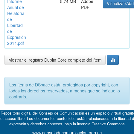
Informe
5,74 MB
Adobe
Visualizar/Abri
Anual de
PDF
Relatoría
de
Libertad
de
Expresión
2014.pdf
Mostrar el registro Dublin Core completo del ítem
Los ítems de DSpace están protegidos por copyright, con
todos los derechos reservados, a menos que se indique lo
contrario.
 Repositorio digital del Consejo de Comunicación es un espacio virtual gratuit
e acceso libre. Los documentos contenidos están relacionados a la libertad 
expresión y derechos conexos, bajo la licencia
Creative Commons
www.consejodecomunicacion.gob.ec