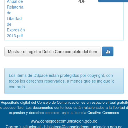
Anual de
PDF
Relatoría
de
Libertad
de
Expresión
2013.pdf
Mostrar el registro Dublin Core completo del ítem
Los ítems de DSpace están protegidos por copyright, con
todos los derechos reservados, a menos que se indique lo
contrario.
 Repositorio digital del Consejo de Comunicación es un espacio virtual gratuit
e acceso libre. Los documentos contenidos están relacionados a la libertad 
expresión y derechos conexos, bajo la licencia
Creative Commons
www.consejodecomunicacion.gob.ec
Correo institucional - biblioteca@consejodecomunicacion.gob.ec