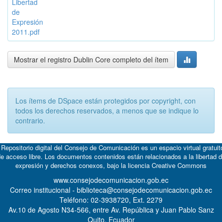
Libertad
de
Expresión
2011.pdf
Mostrar el registro Dublin Core completo del ítem
Los ítems de DSpace están protegidos por copyright, con
todos los derechos reservados, a menos que se indique lo
contrario.
 Repositorio digital del Consejo de Comunicación es un espacio virtual gratuit
e acceso libre. Los documentos contenidos están relacionados a la libertad 
expresión y derechos conexos, bajo la licencia
Creative Commons
www.consejodecomunicacion.gob.ec
Correo institucional - biblioteca@consejodecomunicacion.gob.ec
Teléfono: 02-3938720, Ext. 2279
Av.10 de Agosto N34-566, entre Av. República y Juan Pablo Sanz
Quito, Ecuador