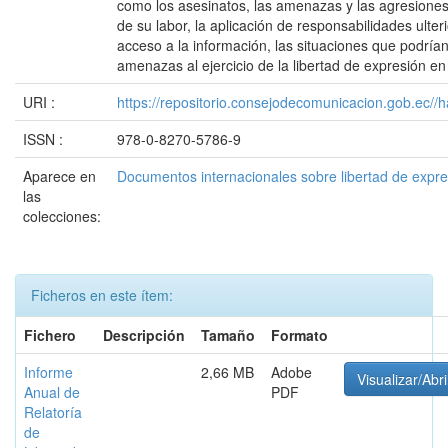
como los asesinatos, las amenazas y las agresiones 
de su labor, la aplicación de responsabilidades ult
acceso a la información, las situaciones que podrían 
amenazas al ejercicio de la libertad de expresión en 
URI :
https://repositorio.consejodecomunicacion.gob.e
ISSN :
978-0-8270-5786-9
Aparece en
Documentos internacionales sobre libertad de expr
las
colecciones:
Ficheros en este ítem:
Fichero
Descripción
Tamaño
Formato
Informe
2,66 MB
Adobe
Visualizar/Abri
Anual de
PDF
Relatoría
de