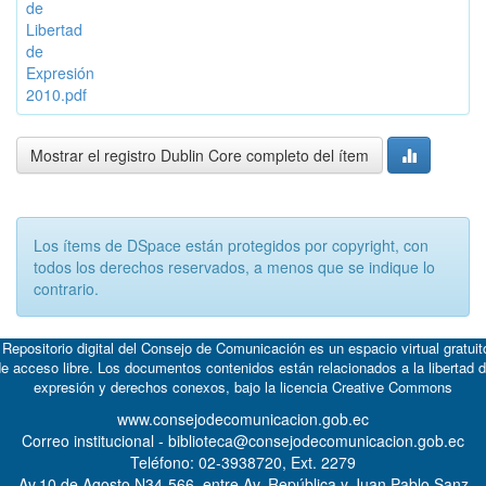
de
Libertad
de
Expresión
2010.pdf
Mostrar el registro Dublin Core completo del ítem
Los ítems de DSpace están protegidos por copyright, con
todos los derechos reservados, a menos que se indique lo
contrario.
 Repositorio digital del Consejo de Comunicación es un espacio virtual gratuit
e acceso libre. Los documentos contenidos están relacionados a la libertad 
expresión y derechos conexos, bajo la licencia
Creative Commons
www.consejodecomunicacion.gob.ec
Correo institucional - biblioteca@consejodecomunicacion.gob.ec
Teléfono: 02-3938720, Ext. 2279
Av.10 de Agosto N34-566, entre Av. República y Juan Pablo Sanz