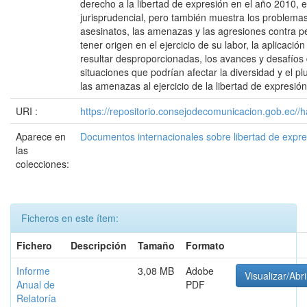
derecho a la libertad de expresión en el año 2010, en
jurisprudencial, pero también muestra los problemas
asesinatos, las amenazas y las agresiones contra p
tener origen en el ejercicio de su labor, la aplicaci
resultar desproporcionadas, los avances y desafíos 
situaciones que podrían afectar la diversidad y el pl
las amenazas al ejercicio de la libertad de expresión 
URI :
https://repositorio.consejodecomunicacion.gob.e
Aparece en
Documentos internacionales sobre libertad de expr
las
colecciones:
Ficheros en este ítem:
Fichero
Descripción
Tamaño
Formato
Informe
3,08 MB
Adobe
Visualizar/Abri
Anual de
PDF
Relatoría