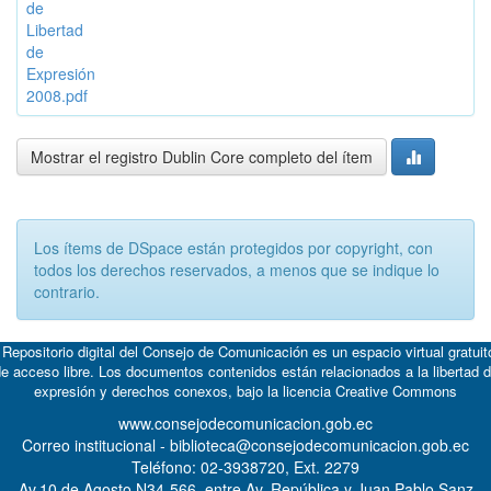
de
Libertad
de
Expresión
2008.pdf
Mostrar el registro Dublin Core completo del ítem
Los ítems de DSpace están protegidos por copyright, con
todos los derechos reservados, a menos que se indique lo
contrario.
 Repositorio digital del Consejo de Comunicación es un espacio virtual gratuit
e acceso libre. Los documentos contenidos están relacionados a la libertad 
expresión y derechos conexos, bajo la licencia
Creative Commons
www.consejodecomunicacion.gob.ec
Correo institucional - biblioteca@consejodecomunicacion.gob.ec
Teléfono: 02-3938720, Ext. 2279
Av.10 de Agosto N34-566, entre Av. República y Juan Pablo Sanz