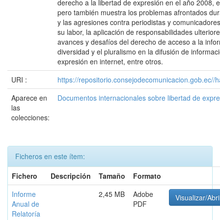
derecho a la libertad de expresión en el año 2008, en
pero también muestra los problemas afrontados dura
y las agresiones contra periodistas y comunicadores
su labor, la aplicación de responsabilidades ulterio
avances y desafíos del derecho de acceso a la infor
diversidad y el pluralismo en la difusión de informac
expresión en internet, entre otros.
URI :
https://repositorio.consejodecomunicacion.gob.e
Aparece en
Documentos internacionales sobre libertad de expr
las
colecciones:
Ficheros en este ítem:
Fichero
Descripción
Tamaño
Formato
Informe
2,45 MB
Adobe
Visualizar/Abri
Anual de
PDF
Relatoría