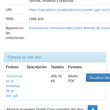
Teorías, modelos y prácticas.
URI :
https://repositorio.consejodecomunicacion.gob.e
ISSN :
1988-400
Aparece en
Documentos internacionales sobre libertad de expr
las
colecciones:
Ficheros en este ítem:
Fichero
Descripción
Tamaño
Formato
Comunicar
288,76
Adobe
Visualizar/Abr
en la
kB
PDF
sociedad
de la
red..pdf
Mostrar el registro Dublin Core completo del ítem