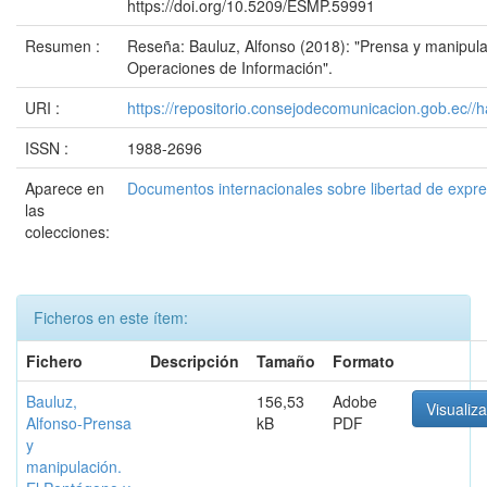
https://doi.org/10.5209/ESMP.59991
Resumen :
Reseña: Bauluz, Alfonso (2018): "Prensa y manipula
Operaciones de Información".
URI :
https://repositorio.consejodecomunicacion.gob.e
ISSN :
1988-2696
Aparece en
Documentos internacionales sobre libertad de expr
las
colecciones:
Ficheros en este ítem:
Fichero
Descripción
Tamaño
Formato
Bauluz,
156,53
Adobe
Visualiza
Alfonso-Prensa
kB
PDF
y
manipulación.