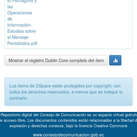
El Pentágono y
las
Operaciones
de
Información-
Estudios sobre
el Mensaje
Periodístico.pdf
Mostrar el registro Dublin Core completo del ítem
Los ítems de DSpace están protegidos por copyright, con
todos los derechos reservados, a menos que se indique lo
contrario.
 Repositorio digital del Consejo de Comunicación es un espacio virtual gratuit
e acceso libre. Los documentos contenidos están relacionados a la libertad 
expresión y derechos conexos, bajo la licencia
Creative Commons
www.consejodecomunicacion.gob.ec