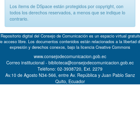
Los ítems de DSpace están protegidos por copyright, con
todos los derechos reservados, a menos que se indique lo
contrario.
 Repositorio digital del Consejo de Comunicación es un espacio virtual gratuit
e acceso libre. Los documentos contenidos están relacionados a la libertad 
expresión y derechos conexos, bajo la licencia
Creative Commons
www.consejodecomunicacion.gob.ec
Correo institucional - biblioteca@consejodecomunicacion.gob.ec
Teléfono: 02-3938720, Ext. 2279
Av.10 de Agosto N34-566, entre Av. República y Juan Pablo Sanz
Quito, Ecuador