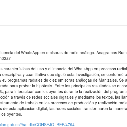
 influencia del WhatsApp en emisoras de radio análoga. Anagramas Ru
6n32a7
 las características del uso y el impacto del WhatsApp en procesos rad
escriptiva y cuantitativa que siguió esta investigación, se conformó u
 a 45 programas radiales de diez emisoras análogas de Manizales. Se 
rada para probar la hipótesis. Entre los principales resultados se encon
 para interactuar con los oyentes durante la realización del programa.
acción a través de redes sociales digitales y mediante los textos, las 
strumento de trabajo en los procesos de producción y realización radi
de esta aplicación digital, las redes sociales transformaron la manera 
 los oyentes.
cacion.gob.ec//handle/CONSEJO_REP/4794