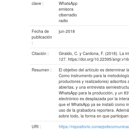
clave :
WhatsApp
emisora
ciberradio
radio
Fecha de
jun-2018
publicación
:
Citación :
Giraldo, C. y Cardona, F. (2018). La
127. https://doi.org/10.22395/angr.v1
Resumen :
El objetivo del artículo es determinar
Como instrumento para la metodología d
productores y realizadores) adscritos
abiertas, y una entrevista semiestructu
WhatsApp para la producción, y un 83%,
electrónico es desplazada por la inter
que el WhatsApp ya se instaló como in
uso de la grabadora reportera. Además 
sobre todo, la forma en que participan
URI :
https://repositorio.consejodecomuni