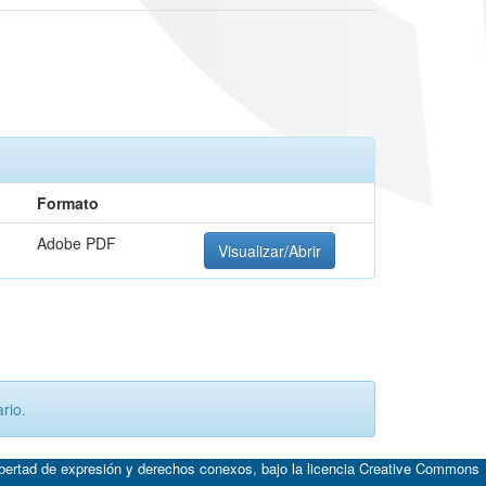
Formato
Adobe PDF
Visualizar/Abrir
rio.
ibertad de expresión y derechos conexos, bajo la licencia
Creative Commons