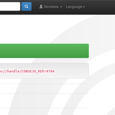
Servicios
Language
ec//handle/CONSEJO_REP/4794