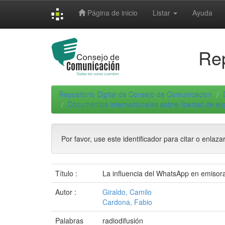
Skip
Página de inicio
Listar
Ayuda
navigation
Rep
Repositorio Digital de Consejo de Comunicacion
Documentos internacionales sobre libertad de e
Por favor, use este identificador para citar o enlaza
Título :
La influencia del WhatsApp en emisor
Autor :
Giraldo, Camilo
Cardona, Fabio
Palabras
radiodifusión