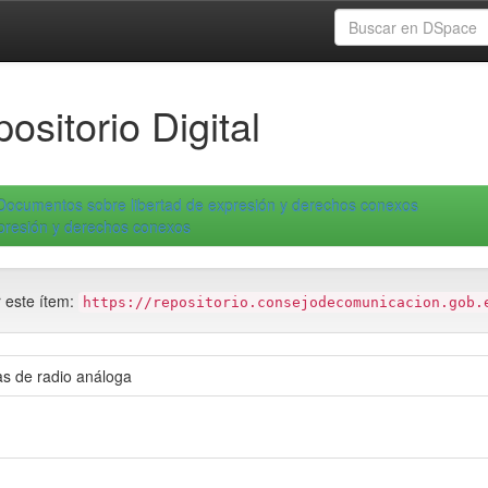
ositorio Digital
Documentos sobre libertad de expresión y derechos conexos
xpresión y derechos conexos
r este ítem:
https://repositorio.consejodecomunicacion.gob.
as de radio análoga