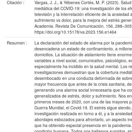
Citación :
Vargas, J. J., & Yébenes Cortés, M. P. (2023). Salu
mediática del COVID-19: una investigación de los ef
televisión y la interrelación eficiente de la ansiedad 
sufrimiento vs dolor, para la mejora del estrés gene
Academia. Revista De Comunicación, 156, 288–305
https://doi.org/10.15178/va.2023.156.e1464
Resumen :
La declaración del estado de alarma por la pandemi
desencadena un estado de confinamiento, a millon
domicilios. La situación de aislamiento tiene enorme
variables a nivel social, comunicativo, psicológico, e
especialmente ha incidido en la salud mental. Los r
investigaciones demuestran que la cobertura mediáti
desembocado en una conducta deformada de sobrei
mayor frecuencia que antes de la crisis sanitaria, d
generando una alarma social innecesaria que ha co
generalizados de estrés, dolor y sufrimiento. Nos e
primeros meses de 2020, con una de las mayores pa
Guerra Mundial, el Covid-19. El estrés sigue siendo,
investigación realizada en torno a él, y a la ansied
abordajes esbozados para afrontarlo, un aspecto ine
que ha obtenido especial presencia en la pandemia. 
condición humana. Todos nos hallamos sumidos, sin 