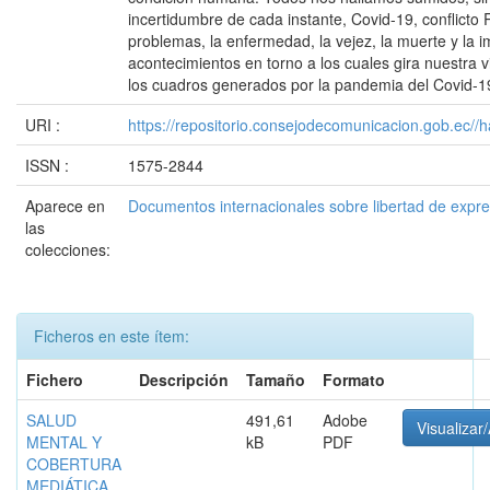
incertidumbre de cada instante, Covid-19, conflicto 
problemas, la enfermedad, la vejez, la muerte y la im
acontecimientos en torno a los cuales gira nuestra 
los cuadros generados por la pandemia del Covid-1
URI :
https://repositorio.consejodecomunicacion.gob.e
ISSN :
1575-2844
Aparece en
Documentos internacionales sobre libertad de expr
las
colecciones:
Ficheros en este ítem:
Fichero
Descripción
Tamaño
Formato
SALUD
491,61
Adobe
Visualizar/
MENTAL Y
kB
PDF
COBERTURA
MEDIÁTICA