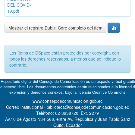
DEL COVID-
19.pdf
Mostrar el registro Dublin Core completo del ítem
Los ítems de DSpace están protegidos por copyright, con
todos los derechos reservados, a menos que se indique lo
contrario.
 Repositorio digital del Consejo de Comunicación es un espacio virtual gratuit
e acceso libre. Los documentos contenidos están relacionados a la libertad 
expresión y derechos conexos, bajo la licencia
Creative Commons
www.consejodecomunicacion.gob.ec
Correo institucional - biblioteca@consejodecomunicacion.gob.ec
Teléfono: 02-3938720, Ext. 2279
Av.10 de Agosto N34-566, entre Av. República y Juan Pablo Sanz
Quito, Ecuador