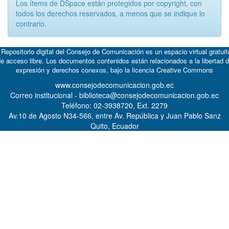
Los ítems de DSpace están protegidos por copyright, con
todos los derechos reservados, a menos que se indique lo
contrario.
 Repositorio digital del Consejo de Comunicación es un espacio virtual gratuit
e acceso libre. Los documentos contenidos están relacionados a la libertad 
expresión y derechos conexos, bajo la licencia
Creative Commons
www.consejodecomunicacion.gob.ec
Correo institucional - biblioteca@consejodecomunicacion.gob.ec
Teléfono: 02-3938720, Ext. 2279
Av.10 de Agosto N34-566, entre Av. República y Juan Pablo Sanz
Quito, Ecuador