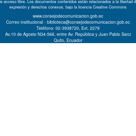
e acceso libre. Los documentos contenidos están relacionados a la libertad 
expresión y derechos conexos, bajo la licencia
Creative Commons
www.consejodecomunicacion.gob.ec
Correo institucional - biblioteca@consejodecomunicacion.gob.ec
Teléfono: 02-3938720, Ext. 2279
Av.10 de Agosto N34-566, entre Av. República y Juan Pablo Sanz
Quito, Ecuador