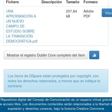
Fichero
Descripción
Tamaño
Formato
UNA
257,84
Adobe
Visu
APROXIMACIÓN A
kB
PDF
UN NUEVO
CAMPO DE
ESTUDIO SOBRE
LA TRANSICIÓN
DEMOCRÁTICA.pdf
Mostrar el registro Dublin Core completo del ítem
Los ítems de DSpace están protegidos por copyright, con
todos los derechos reservados, a menos que se indique lo
contrario.
 Repositorio digital del Consejo de Comunicación es un espacio virtual gratuit
e acceso libre. Los documentos contenidos están relacionados a la libertad 
expresión y derechos conexos, bajo la licencia
Creative Commons