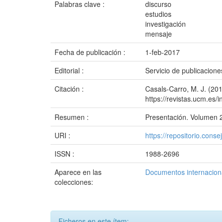
Palabras clave :
discurso
estudios
investigación
mensaje
Fecha de publicación :
1-feb-2017
Editorial :
Servicio de publicacion
Citación :
Casals-Carro, M. J. (201
https://revistas.ucm.es
Resumen :
Presentación. Volumen 2
URI :
https://repositorio.co
ISSN :
1988-2696
Aparece en las
Documentos internaciona
colecciones:
Ficheros en este ítem: