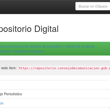
ositorio Digital
Documentos sobre libertad de expresión y derechos conexos
xpresión y derechos conexos
r este ítem:
https://repositorio.consejodecomunicacion.gob.
e Periodístico
sús