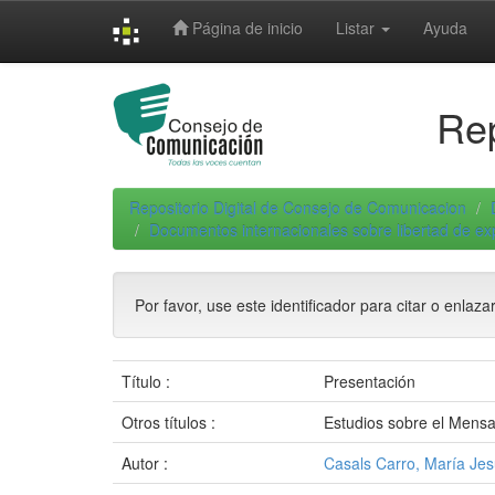
Skip
Página de inicio
Listar
Ayuda
navigation
Rep
Repositorio Digital de Consejo de Comunicacion
Documentos internacionales sobre libertad de e
Por favor, use este identificador para citar o enlaza
Título :
Presentación
Otros títulos :
Estudios sobre el Mensaj
Autor :
Casals Carro, María Je