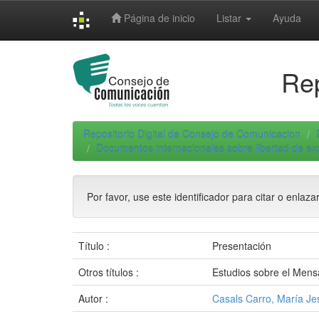
Skip
Página de inicio
Listar
Ayuda
navigation
Rep
Repositorio Digital de Consejo de Comunicacion
Documentos internacionales sobre libertad de e
Por favor, use este identificador para citar o enlaza
Título :
Presentación
Otros títulos :
Estudios sobre el Mensa
Autor :
Casals Carro, María Je