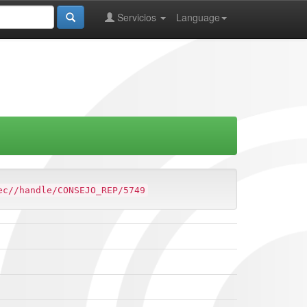
Servicios
Language
ec//handle/CONSEJO_REP/5749