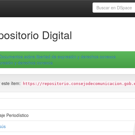
ositorio Digital
Documentos sobre libertad de expresión y derechos conexos
xpresión y derechos conexos
r este ítem:
https://repositorio.consejodecomunicacion.gob.
je Periodístico
sús