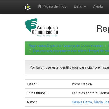
Skip
Página de inicio
Listar
Ayuda
navigation
Rep
Repositorio Digital de Consejo de Comunicacion
Documentos internacionales sobre libertad de e
Por favor, use este identificador para citar o enlaza
Título :
Presentación
Otros títulos :
Estudios sobre el Mensa
Autor :
Casals Carro, María Je