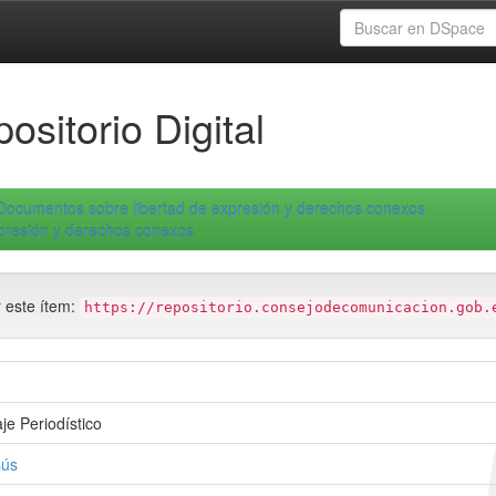
ositorio Digital
Documentos sobre libertad de expresión y derechos conexos
xpresión y derechos conexos
r este ítem:
https://repositorio.consejodecomunicacion.gob.
je Periodístico
sús