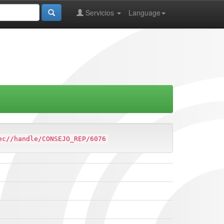
Servicios
Language
ec//handle/CONSEJO_REP/6076