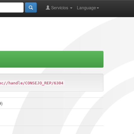
Servicios
Language
ec//handle/CONSEJO_REP/6304
9)