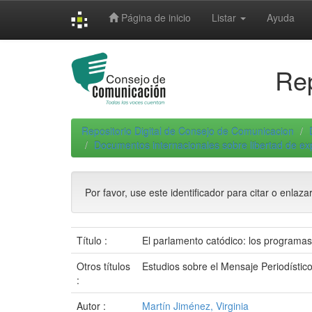
Skip
Página de inicio
Listar
Ayuda
navigation
Rep
Repositorio Digital de Consejo de Comunicacion
Documentos internacionales sobre libertad de e
Por favor, use este identificador para citar o enlaza
Título :
El parlamento catódico: los programas 
Otros títulos
Estudios sobre el Mensaje Periodístic
:
Autor :
Martín Jiménez, Virginia