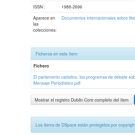
ISSN :
1988-2696
Aparece en
Documentos internacionales sobre lib
las
colecciones:
Ficheros en este ítem:
Fichero
El parlamento catódico, los programas de debate sobre
Mensaje Periodístico.pdf
Mostrar el registro Dublin Core completo del ítem
Los ítems de DSpace están protegidos por copyright