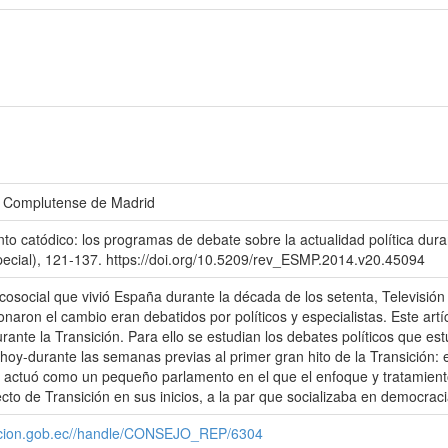
ad Complutense de Madrid
to catódico: los programas de debate sobre la actualidad política dura
pecial), 121-137. https://doi.org/10.5209/rev_ESMP.2014.v20.45094
ticosocial que vivió España durante la década de los setenta, Televis
onaron el cambio eran debatidos por políticos y especialistas. Este art
durante la Transición. Para ello se estudian los debates políticos que e
oy-durante las semanas previas al primer gran hito de la Transición: e
 actuó como un pequeño parlamento en el que el enfoque y tratamiento 
cto de Transición en sus inicios, a la par que socializaba en democraci
cacion.gob.ec//handle/CONSEJO_REP/6304