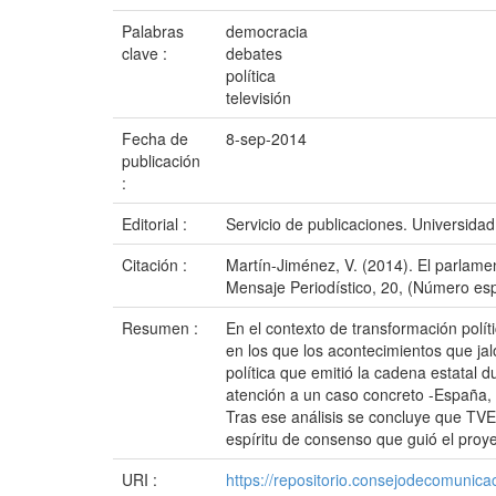
Palabras
democracia
clave :
debates
política
televisión
Fecha de
8-sep-2014
publicación
:
Editorial :
Servicio de publicaciones. Universid
Citación :
Martín-Jiménez, V. (2014). El parlamen
Mensaje Periodístico, 20, (Número es
Resumen :
En el contexto de transformación polí
en los que los acontecimientos que jal
política que emitió la cadena estatal 
atención a un caso concreto -España, h
Tras ese análisis se concluye que TVE
espíritu de consenso que guió el proye
URI :
https://repositorio.consejodecomuni