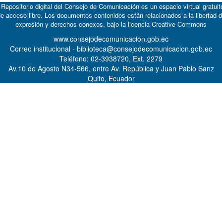
 Repositorio digital del Consejo de Comunicación es un espacio virtual gratuit
e acceso libre. Los documentos contenidos están relacionados a la libertad 
expresión y derechos conexos, bajo la licencia
Creative Commons
www.consejodecomunicacion.gob.ec
Correo institucional - biblioteca@consejodecomunicacion.gob.ec
Teléfono: 02-3938720, Ext. 2279
Av.10 de Agosto N34-566, entre Av. República y Juan Pablo Sanz
Quito, Ecuador