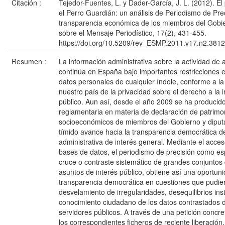
Citación :
Tejedor-Fuentes, L. y Dader-García, J. L. (2012). El
el Perro Guardián: un análisis de Periodismo de Prec
transparencia económica de los miembros del Gobi
sobre el Mensaje Periodístico, 17(2), 431-455.
https://doi.org/10.5209/rev_ESMP.2011.v17.n2.381
Resumen :
La información administrativa sobre la actividad de 
continúa en España bajo importantes restricciones 
datos personales de cualquier índole, conforme a la
nuestro país de la privacidad sobre el derecho a la 
público. Aun así, desde el año 2009 se ha producid
reglamentaria en materia de declaración de patrimo
socioeconómicos de miembros del Gobierno y diputa
tímido avance hacia la transparencia democrática 
administrativa de interés general. Mediante el acce
bases de datos, el periodismo de precisión como es
cruce o contraste sistemático de grandes conjuntos
asuntos de interés público, obtiene así una oportunid
transparencia democrática en cuestiones que pudier
desvelamiento de irregularidades, desequilibrios ins
conocimiento ciudadano de los datos contrastados de
servidores públicos. A través de una petición concr
los correspondientes ficheros de reciente liberación,