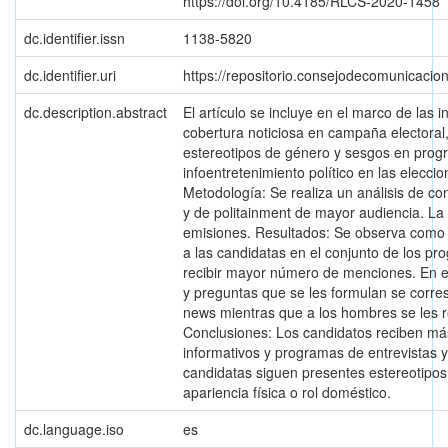
https://doi.org/10.4185/RLCS-2020-1458
dc.identifier.issn
1138-5820
dc.identifier.uri
https://repositorio.consejodecomunicac
dc.description.abstract
El artículo se incluye en el marco de las 
cobertura noticiosa en campaña electoral
estereotipos de género y sesgos en prog
infoentretenimiento político en las elecci
Metodología: Se realiza un análisis de co
y de politainment de mayor audiencia. L
emisiones. Resultados: Se observa como l
a las candidatas en el conjunto de los 
recibir mayor número de menciones. En e
y preguntas que se les formulan se corr
news mientras que a los hombres se les 
Conclusiones: Los candidatos reciben má
informativos y programas de entrevistas 
candidatas siguen presentes estereotipo
apariencia física o rol doméstico.
dc.language.iso
es