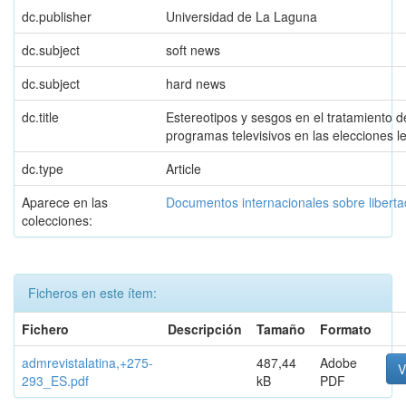
dc.publisher
Universidad de La Laguna
dc.subject
soft news
dc.subject
hard news
dc.title
Estereotipos y sesgos en el tratamiento 
programas televisivos en las elecciones l
dc.type
Article
Aparece en las
Documentos internacionales sobre libert
colecciones:
Ficheros en este ítem:
Fichero
Descripción
Tamaño
Formato
admrevistalatina,+275-
487,44
Adobe
V
293_ES.pdf
kB
PDF