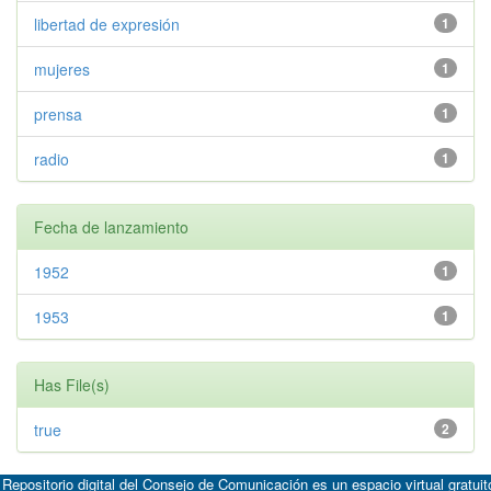
libertad de expresión
1
mujeres
1
prensa
1
radio
1
Fecha de lanzamiento
1952
1
1953
1
Has File(s)
true
2
 Repositorio digital del Consejo de Comunicación es un espacio virtual gratuit