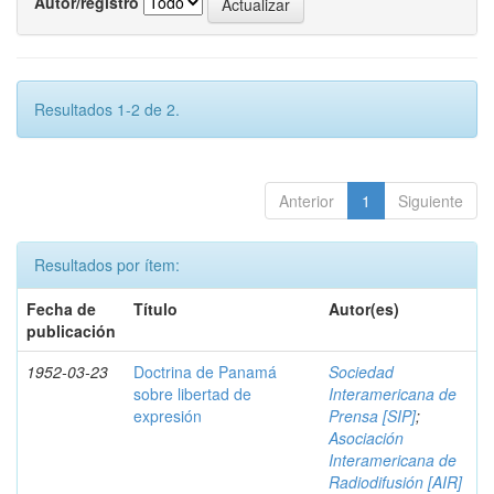
Autor/registro
Resultados 1-2 de 2.
Anterior
1
Siguiente
Resultados por ítem:
Fecha de
Título
Autor(es)
publicación
1952-03-23
Doctrina de Panamá
Sociedad
sobre libertad de
Interamericana de
expresión
Prensa [SIP]
;
Asociación
Interamericana de
Radiodifusión [AIR]