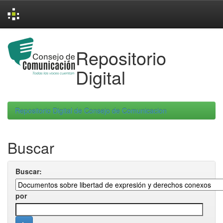
Skip
navigation
Repositorio
Digital
Repositorio Digital de Consejo de Comunicacion
Buscar
Buscar:
por