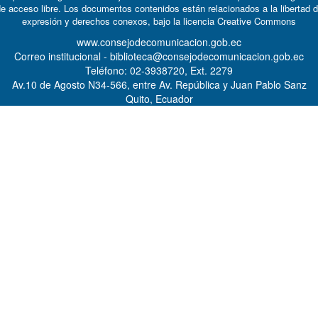
e acceso libre. Los documentos contenidos están relacionados a la libertad 
expresión y derechos conexos, bajo la licencia
Creative Commons
www.consejodecomunicacion.gob.ec
Correo institucional - biblioteca@consejodecomunicacion.gob.ec
Teléfono: 02-3938720, Ext. 2279
Av.10 de Agosto N34-566, entre Av. República y Juan Pablo Sanz
Quito, Ecuador