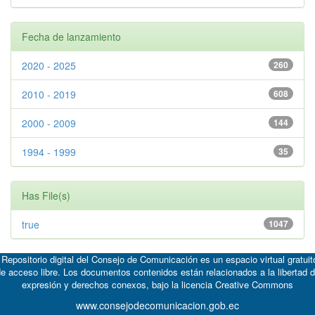
Fecha de lanzamiento
2020 - 2025
260
2010 - 2019
608
2000 - 2009
144
1994 - 1999
35
Has File(s)
true
1047
 Repositorio digital del Consejo de Comunicación es un espacio virtual gratuit
e acceso libre. Los documentos contenidos están relacionados a la libertad 
expresión y derechos conexos, bajo la licencia
Creative Commons
www.consejodecomunicacion.gob.ec