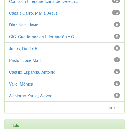
Comisión Interamericana de Derech...
14
Casals Carro, María Jesús
13
Díaz Noci, Javier
9
CIC. Cuadernos de Información y C...
8
Jones, Daniel E.
8
Pastor, Jose Mari
7
Castillo Esparcia, Antonio
6
Valle, Mónica
6
Aiestaran Yarza, Alazne
5
next >
Título