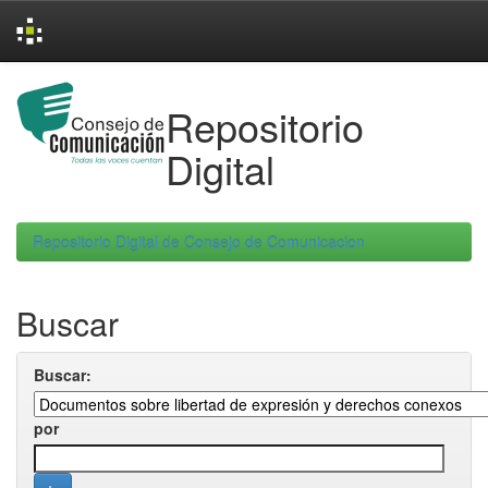
Skip
navigation
Repositorio
Digital
Repositorio Digital de Consejo de Comunicacion
Buscar
Buscar:
por