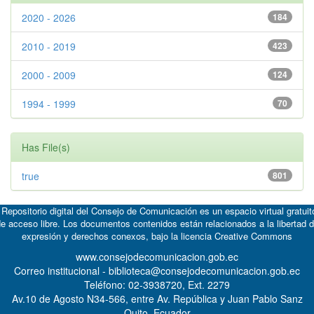
2020 - 2026
184
2010 - 2019
423
2000 - 2009
124
1994 - 1999
70
Has File(s)
true
801
 Repositorio digital del Consejo de Comunicación es un espacio virtual gratuit
e acceso libre. Los documentos contenidos están relacionados a la libertad 
expresión y derechos conexos, bajo la licencia
Creative Commons
www.consejodecomunicacion.gob.ec
Correo institucional - biblioteca@consejodecomunicacion.gob.ec
Teléfono: 02-3938720, Ext. 2279
Av.10 de Agosto N34-566, entre Av. República y Juan Pablo Sanz
Quito, Ecuador