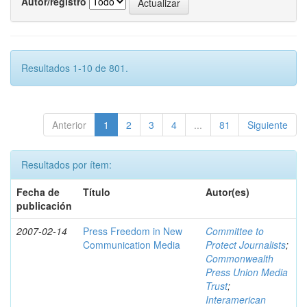
Autor/registro
Resultados 1-10 de 801.
Anterior
1
2
3
4
...
81
Siguiente
Resultados por ítem:
Fecha de
Título
Autor(es)
publicación
2007-02-14
Press Freedom in New
Committee to
Communication Media
Protect Journalists
;
Commonwealth
Press Union Media
Trust
;
Interamerican