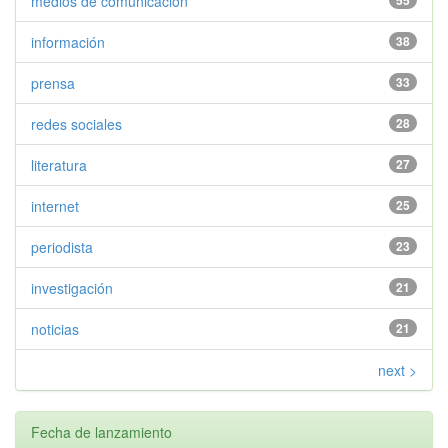
medios de comunicación
55
información
38
prensa
33
redes sociales
28
literatura
27
internet
25
periodista
23
investigación
21
noticias
21
next >
Fecha de lanzamiento