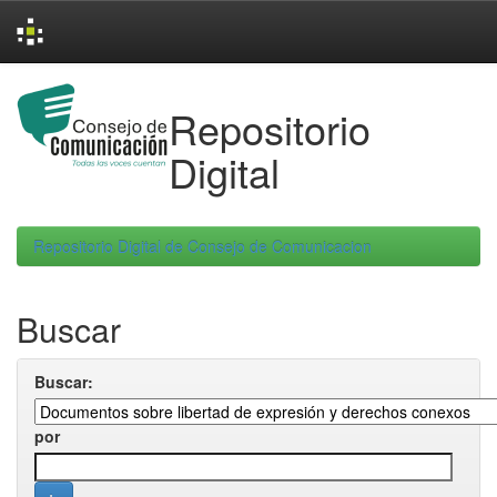
Skip
navigation
Repositorio
Digital
Repositorio Digital de Consejo de Comunicacion
Buscar
Buscar:
por