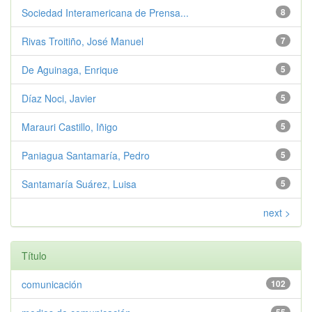
Sociedad Interamericana de Prensa...
8
Rivas Troitiño, José Manuel
7
De Aguinaga, Enrique
5
Díaz Noci, Javier
5
Marauri Castillo, Iñigo
5
Paniagua Santamaría, Pedro
5
Santamaría Suárez, Luisa
5
next >
Título
comunicación
102