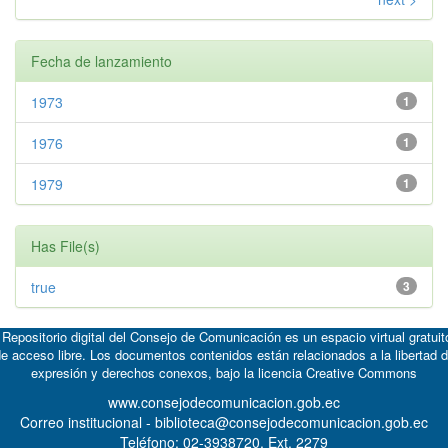
Fecha de lanzamiento
1973
1
1976
1
1979
1
Has File(s)
true
3
 Repositorio digital del Consejo de Comunicación es un espacio virtual gratuit
e acceso libre. Los documentos contenidos están relacionados a la libertad 
expresión y derechos conexos, bajo la licencia
Creative Commons
www.consejodecomunicacion.gob.ec
Correo institucional - biblioteca@consejodecomunicacion.gob.ec
Teléfono: 02-3938720, Ext. 2279