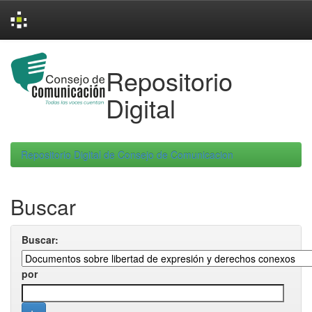
Skip
navigation
Repositorio
Digital
Repositorio Digital de Consejo de Comunicacion
Buscar
Buscar:
por