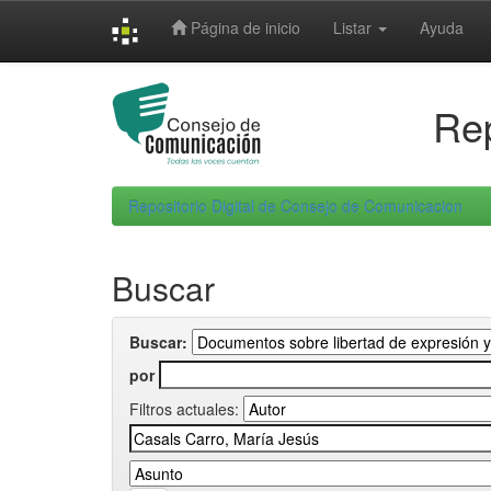
Skip
Página de inicio
Listar
Ayuda
navigation
Rep
Repositorio Digital de Consejo de Comunicacion
Buscar
Buscar:
por
Filtros actuales: