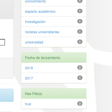
conocimiento
1
espacio académico
1
investigación
1
revistas universitarias
1
universidad
1
Fecha de lanzamiento
2018
2
2017
1
Has File(s)
true
3