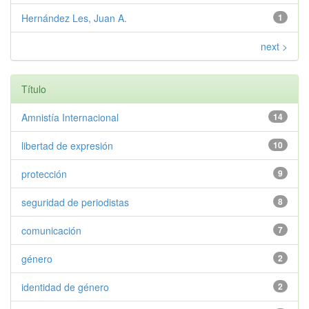
Hernández Les, Juan A.
1
next >
Título
Amnistía Internacional
14
libertad de expresión
10
protección
9
seguridad de periodistas
8
comunicación
7
género
2
identidad de género
2