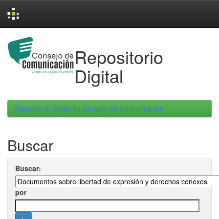
Skip
navigation
Repositorio
Digital
Repositorio Digital de Consejo de Comunicacion
Buscar
Buscar:
por