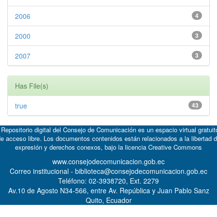
2006
4
2000
3
2007
3
Has File(s)
true
43
 Repositorio digital del Consejo de Comunicación es un espacio virtual gratuit
e acceso libre. Los documentos contenidos están relacionados a la libertad 
expresión y derechos conexos, bajo la licencia
Creative Commons
www.consejodecomunicacion.gob.ec
Correo institucional - biblioteca@consejodecomunicacion.gob.ec
Teléfono: 02-3938720, Ext. 2279
Av.10 de Agosto N34-566, entre Av. República y Juan Pablo Sanz
Quito, Ecuador