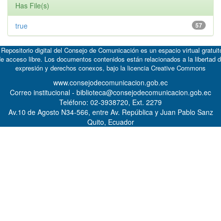
Has File(s)
true
57
 Repositorio digital del Consejo de Comunicación es un espacio virtual gratuit
e acceso libre. Los documentos contenidos están relacionados a la libertad 
expresión y derechos conexos, bajo la licencia
Creative Commons
www.consejodecomunicacion.gob.ec
Correo institucional - biblioteca@consejodecomunicacion.gob.ec
Teléfono: 02-3938720, Ext. 2279
Av.10 de Agosto N34-566, entre Av. República y Juan Pablo Sanz
Quito, Ecuador