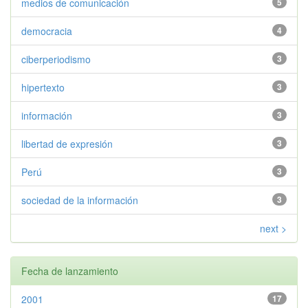
medios de comunicación
5
democracia
4
ciberperiodismo
3
hipertexto
3
información
3
libertad de expresión
3
Perú
3
sociedad de la información
3
next >
Fecha de lanzamiento
2001
17