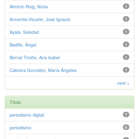
Almirón Roig, Núria
1
Armentia-Vizuete, José Ignacio
1
Ayala, Soledad
1
Badillo, Ángel
1
Bernal Triviño, Ana Isabel
1
Cabrera González, María Ángeles
1
next >
Título
periodismo digital
7
periodismo
6