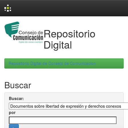
Skip
navigation
Repositorio
Digital
Repositorio Digital de Consejo de Comunicacion
Buscar
Buscar:
por