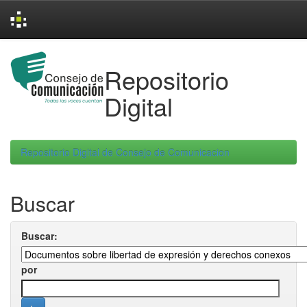
Skip
navigation
Repositorio
Digital
Repositorio Digital de Consejo de Comunicacion
Buscar
Buscar:
por