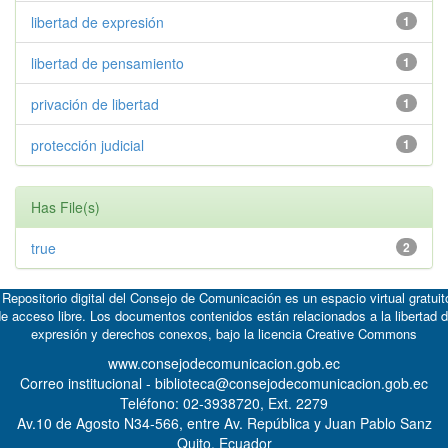
libertad de expresión
1
libertad de pensamiento
1
privación de libertad
1
protección judicial
1
Has File(s)
true
2
 Repositorio digital del Consejo de Comunicación es un espacio virtual gratuit
e acceso libre. Los documentos contenidos están relacionados a la libertad 
expresión y derechos conexos, bajo la licencia
Creative Commons
www.consejodecomunicacion.gob.ec
Correo institucional - biblioteca@consejodecomunicacion.gob.ec
Teléfono: 02-3938720, Ext. 2279
Av.10 de Agosto N34-566, entre Av. República y Juan Pablo Sanz
Quito, Ecuador