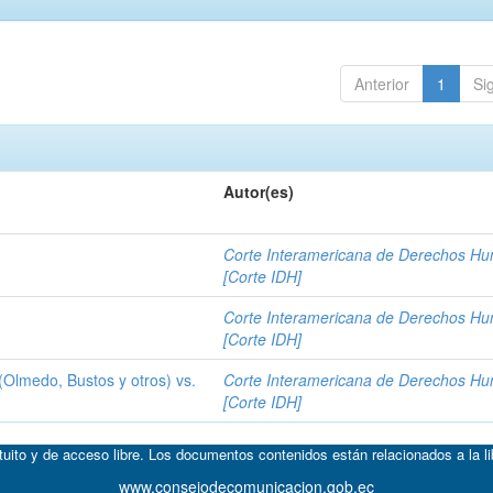
Anterior
1
Si
Autor(es)
Corte Interamericana de Derechos H
[Corte IDH]
Corte Interamericana de Derechos H
[Corte IDH]
(Olmedo, Bustos y otros) vs.
Corte Interamericana de Derechos H
[Corte IDH]
atuito y de acceso libre. Los documentos contenidos están relacionados a la l
www.consejodecomunicacion.gob.ec