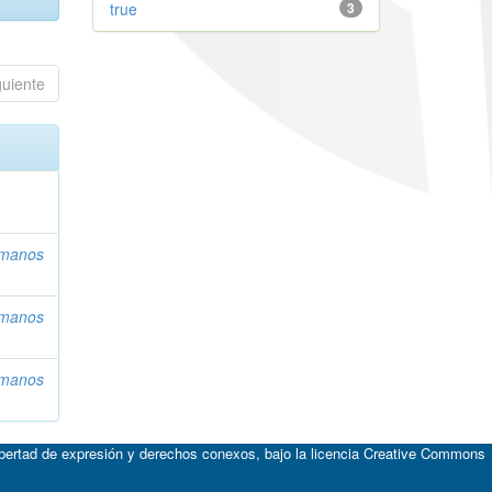
true
3
guiente
umanos
umanos
umanos
ibertad de expresión y derechos conexos, bajo la licencia
Creative Commons