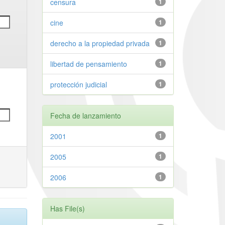
censura
1
cine
1
derecho a la propiedad privada
1
libertad de pensamiento
1
protección judicial
1
Fecha de lanzamiento
2001
1
2005
1
2006
1
Has File(s)