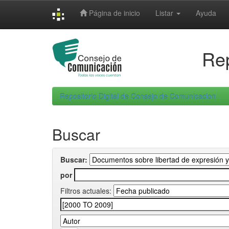
Skip
Página de inicio
Listar
Ayuda
navigation
Rep
Repositorio Digital de Consejo de Comunicacion
Buscar
Buscar:
por
Filtros actuales: