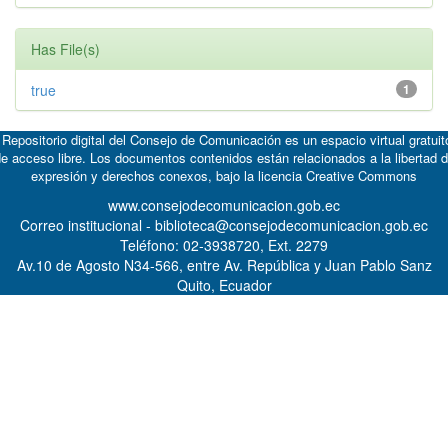
Has File(s)
true
1
 Repositorio digital del Consejo de Comunicación es un espacio virtual gratuit
e acceso libre. Los documentos contenidos están relacionados a la libertad 
expresión y derechos conexos, bajo la licencia
Creative Commons
www.consejodecomunicacion.gob.ec
Correo institucional - biblioteca@consejodecomunicacion.gob.ec
Teléfono: 02-3938720, Ext. 2279
Av.10 de Agosto N34-566, entre Av. República y Juan Pablo Sanz
Quito, Ecuador