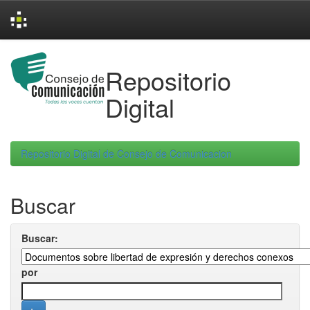
Skip
navigation
Repositorio
Digital
Repositorio Digital de Consejo de Comunicacion
Buscar
Buscar:
por