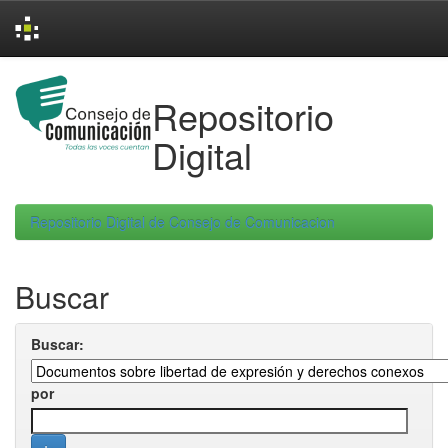
Skip
navigation
Repositorio
Digital
Repositorio Digital de Consejo de Comunicacion
Buscar
Buscar:
por