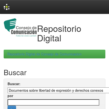
Skip
navigation
Repositorio
Digital
Repositorio Digital de Consejo de Comunicacion
Buscar
Buscar:
por