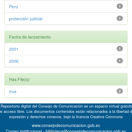
Perú
1
protección judicial
1
Fecha de lanzamiento
2001
1
2006
1
Has File(s)
true
2
 Repositorio digital del Consejo de Comunicación es un espacio virtual gratuit
e acceso libre. Los documentos contenidos están relacionados a la libertad 
expresión y derechos conexos, bajo la licencia
Creative Commons
www.consejodecomunicacion.gob.ec
Correo institucional - biblioteca@consejodecomunicacion.gob.ec