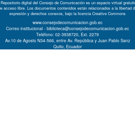
 Repositorio digital del Consejo de Comunicación es un espacio virtual gratuit
e acceso libre. Los documentos contenidos están relacionados a la libertad 
expresión y derechos conexos, bajo la licencia
Creative Commons
www.consejodecomunicacion.gob.ec
Correo institucional - biblioteca@consejodecomunicacion.gob.ec
Teléfono: 02-3938720, Ext. 2279
Av.10 de Agosto N34-566, entre Av. República y Juan Pablo Sanz
Quito, Ecuador