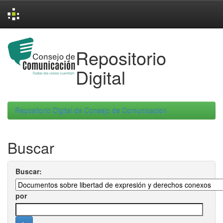
Skip
navigation
Repositorio
Digital
Repositorio Digital de Consejo de Comunicacion
Buscar
Buscar:
por