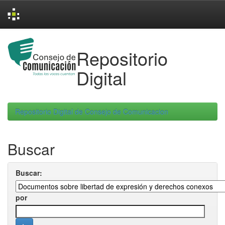
Skip
navigation
Repositorio
Digital
Repositorio Digital de Consejo de Comunicacion
Buscar
Buscar:
por