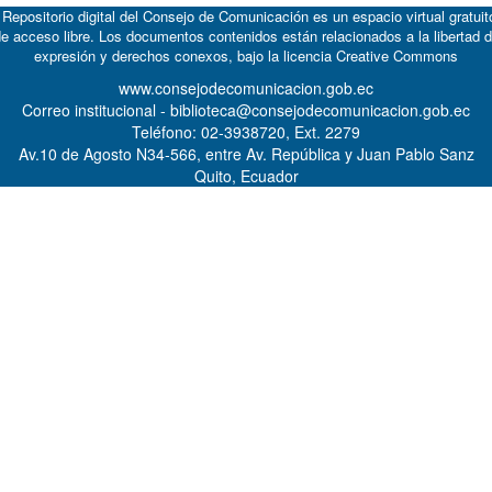
 Repositorio digital del Consejo de Comunicación es un espacio virtual gratuit
e acceso libre. Los documentos contenidos están relacionados a la libertad 
expresión y derechos conexos, bajo la licencia
Creative Commons
www.consejodecomunicacion.gob.ec
Correo institucional - biblioteca@consejodecomunicacion.gob.ec
Teléfono: 02-3938720, Ext. 2279
Av.10 de Agosto N34-566, entre Av. República y Juan Pablo Sanz
Quito, Ecuador