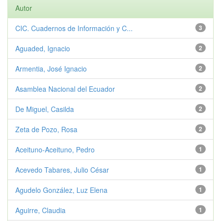
Autor
CIC. Cuadernos de Información y C...
3
Aguaded, Ignacio
2
Armentia, José Ignacio
2
Asamblea Nacional del Ecuador
2
De Miguel, Casilda
2
Zeta de Pozo, Rosa
2
Aceituno-Aceituno, Pedro
1
Acevedo Tabares, Julio César
1
Agudelo González, Luz Elena
1
Aguirre, Claudia
1