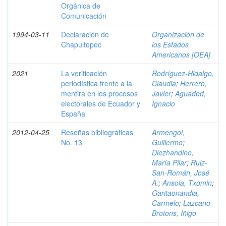
Orgánica de
Comunicación
1994-03-11
Declaración de
Organización de
Chapultepec
los Estados
Americanos [OEA]
2021
La verificación
Rodríguez-Hidalgo,
periodística frente a la
Claudia
;
Herrero,
mentira en los procesos
Javier
;
Aguaded,
electorales de Ecuador y
Ignacio
España
2012-04-25
Reseñas bibliográficas
Armengol,
No. 13
Guillermo
;
Diezhandino,
María Pilar
;
Ruiz-
San-Román, José
A.
;
Ansola, Txomin
;
Garitaonandia,
Carmelo
;
Lazcano-
Brotons, Iñigo