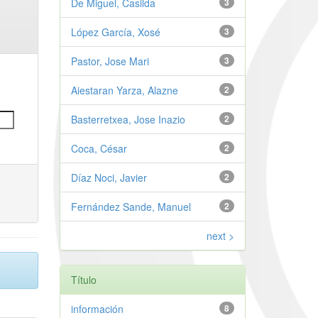
De Miguel, Casilda
3
López García, Xosé
3
Pastor, Jose Mari
3
Aiestaran Yarza, Alazne
2
Basterretxea, Jose Inazio
2
Coca, César
2
Díaz Noci, Javier
2
Fernández Sande, Manuel
2
next >
Título
información
8