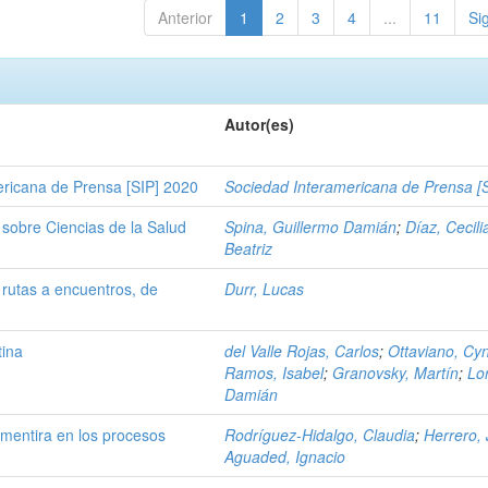
Anterior
1
2
3
4
...
11
Si
Autor(es)
ericana de Prensa [SIP] 2020
Sociedad Interamericana de Prensa [
 sobre Ciencias de la Salud
Spina, Guillermo Damián
;
Díaz, Cecili
Beatriz
rutas a encuentros, de
Durr, Lucas
tina
del Valle Rojas, Carlos
;
Ottaviano, Cyn
Ramos, Isabel
;
Granovsky, Martín
;
Lor
Damián
a mentira en los procesos
Rodríguez-Hidalgo, Claudia
;
Herrero, 
Aguaded, Ignacio