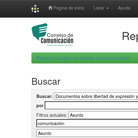
Skip
Página de inicio
Listar
Ayuda
navigation
Rep
Repositorio Digital de Consejo de Comunicacion
Buscar
Buscar:
por
Filtros actuales: