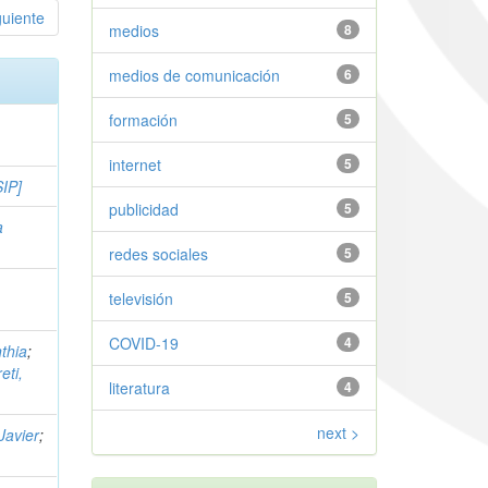
guiente
medios
8
medios de comunicación
6
formación
5
internet
5
SIP]
publicidad
5
a
redes sociales
5
televisión
5
COVID-19
4
thia
;
eti,
literatura
4
next >
Javier
;