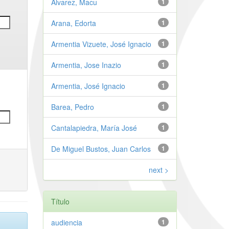
Alvarez, Macu
1
Arana, Edorta
1
Armentia Vizuete, José Ignacio
1
Armentia, Jose Inazio
1
Armentia, José Ignacio
1
Barea, Pedro
1
Cantalapiedra, María José
1
De Miguel Bustos, Juan Carlos
1
next >
Título
audiencia
1