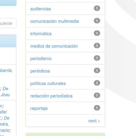
audiencias
1
comunicación multimedia
1
guiente
informática
1
medios de comunicación
1
periodismo
1
barria,
periódicos
1
,
políticas culturales
1
a
;
De
, Josu
redacción periodística
1
er
;
reportaje
1
fiel
.
;
De
next >
edra,
nacio
;