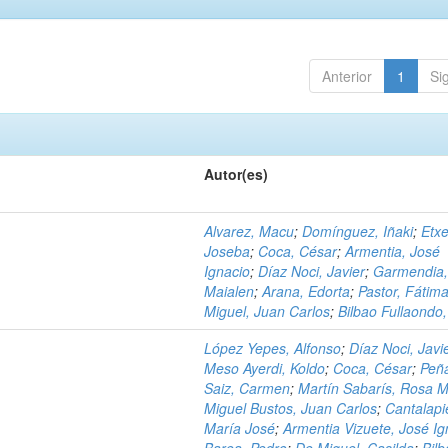
Anterior
1
Si
Autor(es)
Alvarez, Macu
;
Domínguez, Iñaki
;
Etxe
Joseba
;
Coca, César
;
Armentia, José
Ignacio
;
Díaz Noci, Javier
;
Garmendia
Maialen
;
Arana, Edorta
;
Pastor, Fátim
Miguel, Juan Carlos
;
Bilbao Fullaondo
López Yepes, Alfonso
;
Díaz Noci, Javi
Meso Ayerdi, Koldo
;
Coca, César
;
Peña
Saiz, Carmen
;
Martín Sabarís, Rosa M
Miguel Bustos, Juan Carlos
;
Cantalapi
María José
;
Armentia Vizuete, José Ig