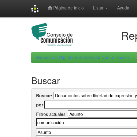
Skip
Página de inicio
Listar
Ayuda
navigation
Rep
Repositorio Digital de Consejo de Comunicacion
Buscar
Buscar:
por
Filtros actuales: