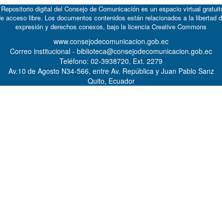
 Repositorio digital del Consejo de Comunicación es un espacio virtual gratuit
e acceso libre. Los documentos contenidos están relacionados a la libertad 
expresión y derechos conexos, bajo la licencia
Creative Commons
www.consejodecomunicacion.gob.ec
Correo institucional - biblioteca@consejodecomunicacion.gob.ec
Teléfono: 02-3938720, Ext. 2279
Av.10 de Agosto N34-566, entre Av. República y Juan Pablo Sanz
Quito, Ecuador