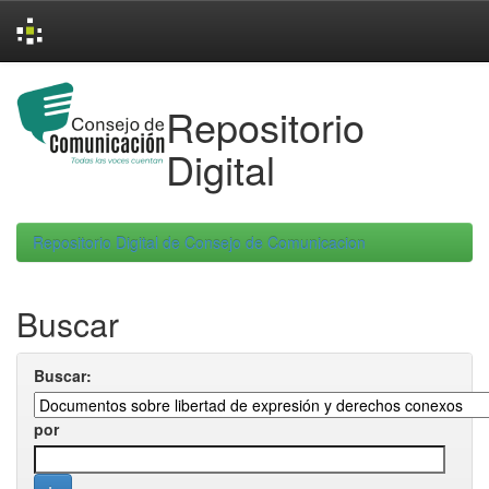
Skip
navigation
Repositorio
Digital
Repositorio Digital de Consejo de Comunicacion
Buscar
Buscar:
por