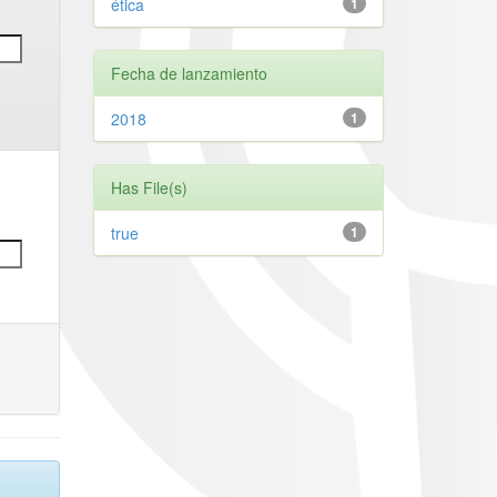
ética
1
Fecha de lanzamiento
2018
1
Has File(s)
true
1