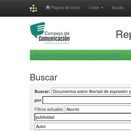
Skip
Página de inicio
Listar
Ayuda
navigation
Rep
Repositorio Digital de Consejo de Comunicacion
Buscar
Buscar:
por
Filtros actuales: