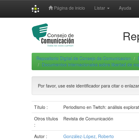
Skip
Página de inicio
Listar
Ayuda
navigation
Rep
Repositorio Digital de Consejo de Comunicacion
Documentos internacionales sobre libertad de e
Por favor, use este identificador para citar o enlaza
Título :
Periodismo en Twitch: análisis explorat
Otros títulos
Revista de Comunicación
:
Autor :
González-López, Roberto