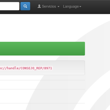
Servicios
Language
ec//handle/CONSEJO_REP/8971