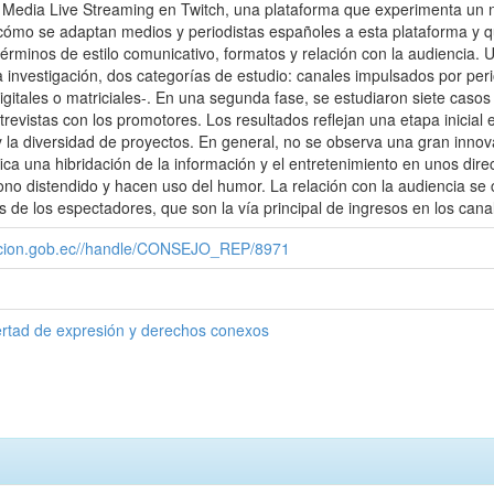
al Media Live Streaming en Twitch, una plataforma que experimenta un 
cómo se adaptan medios y periodistas españoles a esta plataforma y qué
minos de estilo comunicativo, formatos y relación con la audiencia. Un 
a investigación, dos categorías de estudio: canales impulsados por peri
igitales o matriciales-. En una segunda fase, se estudiaron siete casos
revistas con los promotores. Los resultados reflejan una etapa inicial en
y la diversidad de proyectos. En general, no se observa una gran innov
fica una hibridación de la información y el entretenimiento en unos dir
no distendido y hacen uso del humor. La relación con la audiencia se c
s de los espectadores, que son la vía principal de ingresos en los cana
cacion.gob.ec//handle/CONSEJO_REP/8971
ertad de expresión y derechos conexos