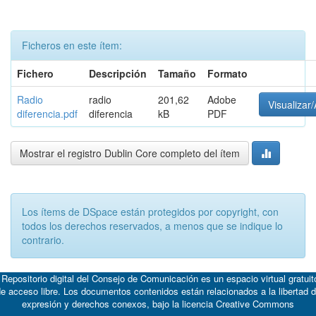
Ficheros en este ítem:
Fichero
Descripción
Tamaño
Formato
Radio
radio
201,62
Adobe
Visualizar/
diferencia.pdf
diferencia
kB
PDF
Mostrar el registro Dublin Core completo del ítem
Los ítems de DSpace están protegidos por copyright, con
todos los derechos reservados, a menos que se indique lo
contrario.
 Repositorio digital del Consejo de Comunicación es un espacio virtual gratuit
e acceso libre. Los documentos contenidos están relacionados a la libertad 
expresión y derechos conexos, bajo la licencia
Creative Commons