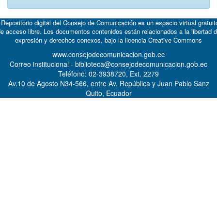
 Repositorio digital del Consejo de Comunicación es un espacio virtual gratuit
e acceso libre. Los documentos contenidos están relacionados a la libertad 
expresión y derechos conexos, bajo la licencia
Creative Commons
www.consejodecomunicacion.gob.ec
Correo institucional - biblioteca@consejodecomunicacion.gob.ec
Teléfono: 02-3938720, Ext. 2279
Av.10 de Agosto N34-566, entre Av. República y Juan Pablo Sanz
Quito, Ecuador