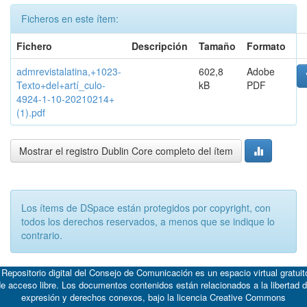
Ficheros en este ítem:
Fichero
Descripción
Tamaño
Formato
admrevistalatina,+1023-
602,8
Adobe
Texto+del+artí_culo-
kB
PDF
4924-1-10-20210214+
(1).pdf
Mostrar el registro Dublin Core completo del ítem
Los ítems de DSpace están protegidos por copyright, con
todos los derechos reservados, a menos que se indique lo
contrario.
 Repositorio digital del Consejo de Comunicación es un espacio virtual gratuit
e acceso libre. Los documentos contenidos están relacionados a la libertad 
expresión y derechos conexos, bajo la licencia
Creative Commons