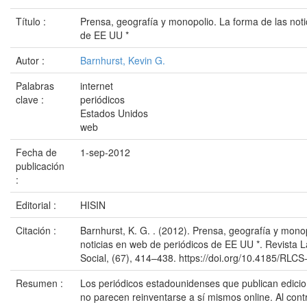
Título :
Prensa, geografía y monopolio. La forma de las noti
de EE UU *
Autor :
Barnhurst, Kevin G.
Palabras
internet
clave :
periódicos
Estados Unidos
web
Fecha de
1-sep-2012
publicación
:
Editorial :
HISIN
Citación :
Barnhurst, K. G. . (2012). Prensa, geografía y mono
noticias en web de periódicos de EE UU *. Revista 
Social, (67), 414–438. https://doi.org/10.4185/RLC
Resumen :
Los periódicos estadounidenses que publican edicion
no parecen reinventarse a sí mismos online. Al cont