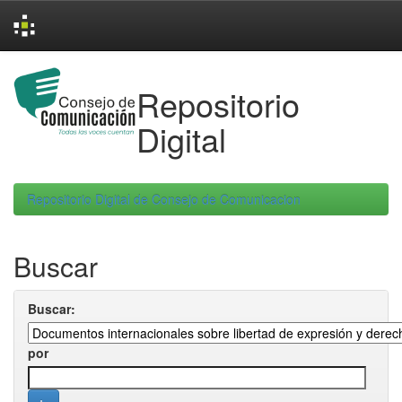
Skip
navigation
Repositorio
Digital
Repositorio Digital de Consejo de Comunicacion
Buscar
Buscar:
por