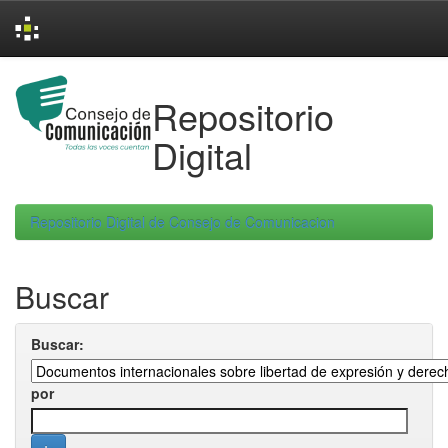
Skip
navigation
Repositorio
Digital
Repositorio Digital de Consejo de Comunicacion
Buscar
Buscar:
por