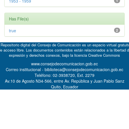
1953 - 1959
1
Has File(s)
true
2
 Repositorio digital del Consejo de Comunicación es un espacio virtual gratuit
e acceso libre. Los documentos contenidos están relacionados a la libertad 
expresión y derechos conexos, bajo la licencia
Creative Commons
www.consejodecomunicacion.gob.ec
Correo institucional - biblioteca@consejodecomunicacion.gob.ec
Teléfono: 02-3938720, Ext. 2279
Av.10 de Agosto N34-566, entre Av. República y Juan Pablo Sanz
Quito, Ecuador