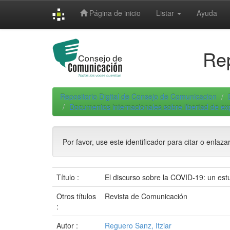
Skip
Página de inicio
Listar
Ayuda
navigation
Rep
Repositorio Digital de Consejo de Comunicacion
Documentos internacionales sobre libertad de e
Por favor, use este identificador para citar o enlaza
Título :
El discurso sobre la COVID-19: un est
Otros títulos
Revista de Comunicación
:
Autor :
Reguero Sanz, Itziar