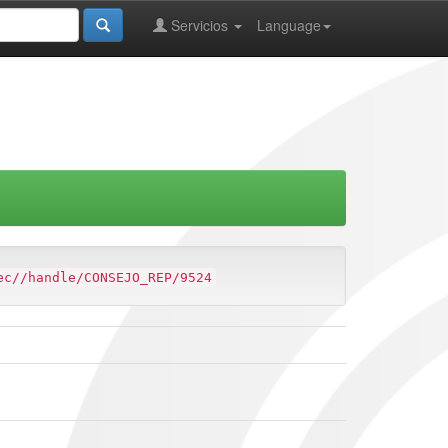
Servicios
Language
ec//handle/CONSEJO_REP/9524