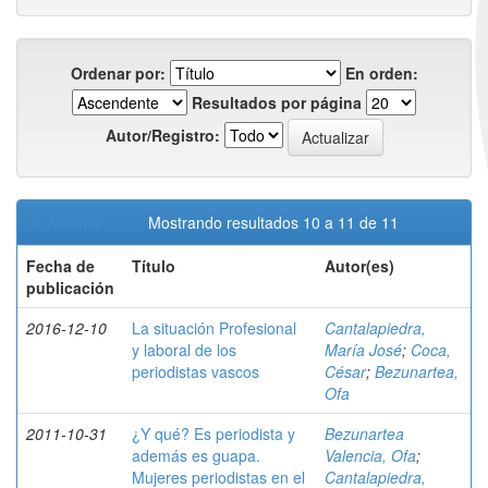
Ordenar por:
En orden:
Resultados por página
Autor/Registro:
< Anterior
Mostrando resultados 10 a 11 de 11
Fecha de
Título
Autor(es)
publicación
2016-12-10
La situación Profesional
Cantalapiedra,
y laboral de los
María José
;
Coca,
periodistas vascos
César
;
Bezunartea,
Ofa
2011-10-31
¿Y qué? Es periodista y
Bezunartea
además es guapa.
Valencia, Ofa
;
Mujeres periodistas en el
Cantalapiedra,