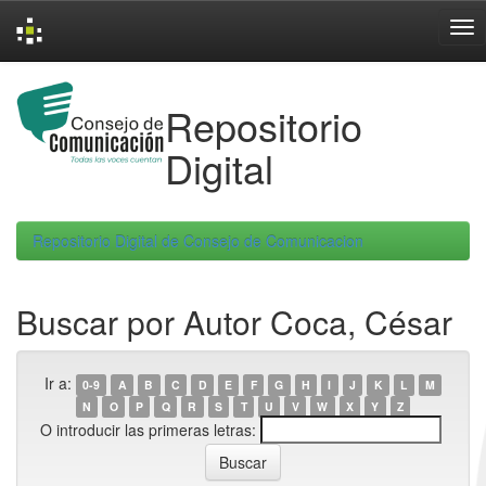
Skip
navigation
Repositorio
Digital
Repositorio Digital de Consejo de Comunicacion
Buscar por Autor Coca, César
Ir a:
0-9
A
B
C
D
E
F
G
H
I
J
K
L
M
N
O
P
Q
R
S
T
U
V
W
X
Y
Z
O introducir las primeras letras: