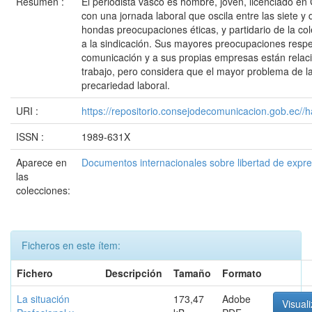
Resumen :
El periodista vasco es hombre, joven, licenciado en 
con una jornada laboral que oscila entre las siete y 
hondas preocupaciones éticas, y partidario de la col
a la sindicación. Sus mayores preocupaciones respe
comunicación y a sus propias empresas están relaci
trabajo, pero considera que el mayor problema de la
precariedad laboral.
URI :
https://repositorio.consejodecomunicacion.gob.e
ISSN :
1989-631X
Aparece en
Documentos internacionales sobre libertad de expr
las
colecciones:
Ficheros en este ítem:
Fichero
Descripción
Tamaño
Formato
La situación
173,47
Adobe
Visuali