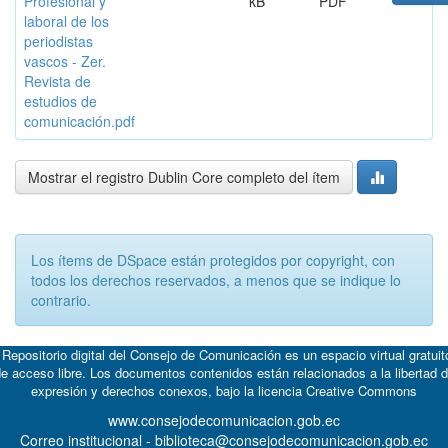
Profesional y
kB
PDF
laboral de los
periodistas
vascos - Zer.
Revista de
estudios de
comunicación.pdf
Mostrar el registro Dublin Core completo del ítem
Los ítems de DSpace están protegidos por copyright, con
todos los derechos reservados, a menos que se indique lo
contrario.
 Repositorio digital del Consejo de Comunicación es un espacio virtual gratuit
e acceso libre. Los documentos contenidos están relacionados a la libertad 
expresión y derechos conexos, bajo la licencia
Creative Commons
www.consejodecomunicacion.gob.ec
Correo institucional - biblioteca@consejodecomunicacion.gob.ec