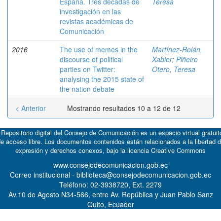
España. Tres décadas de
Teresa
investigación en las
revistas académicas de
Comunicación
2016
The use of memes in the
Martínez-Rolán,
discourse of political
Xabier
;
Piñeiro
parties on Twitter:
Otero, Teresa
analysing the 2015 state of
the nation debate
< Anterior
Mostrando resultados 10 a 12 de 12
 Repositorio digital del Consejo de Comunicación es un espacio virtual gratuit
e acceso libre. Los documentos contenidos están relacionados a la libertad 
expresión y derechos conexos, bajo la licencia
Creative Commons
www.consejodecomunicacion.gob.ec
Correo institucional - biblioteca@consejodecomunicacion.gob.ec
Teléfono: 02-3938720, Ext. 2279
Av.10 de Agosto N34-566, entre Av. República y Juan Pablo Sanz
Quito, Ecuador