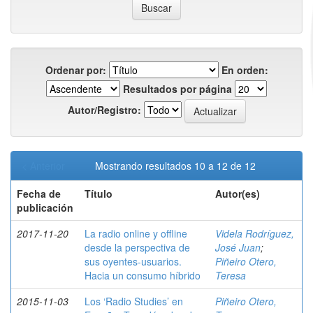
Ordenar por:
En orden:
Resultados por página
Autor/Registro:
< Anterior
Mostrando resultados 10 a 12 de 12
Fecha de
Título
Autor(es)
publicación
2017-11-20
La radio online y offline
Videla Rodríguez,
desde la perspectiva de
José Juan
;
sus oyentes-usuarios.
Piñeiro Otero,
Hacia un consumo híbrido
Teresa
2015-11-03
Los ‘Radio Studies’ en
Piñeiro Otero,