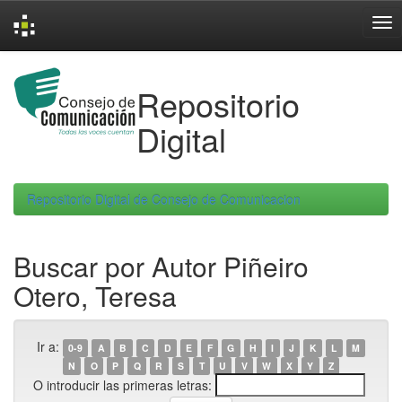
Skip
navigation
Repositorio
Digital
Repositorio Digital de Consejo de Comunicacion
Buscar por Autor Piñeiro
Otero, Teresa
Ir a:
0-9
A
B
C
D
E
F
G
H
I
J
K
L
M
N
O
P
Q
R
S
T
U
V
W
X
Y
Z
O introducir las primeras letras: